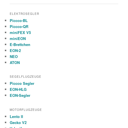
ELEKTROSEGLER
Piccco-BL
Piccco-QR
miniFEX V5
miniEON
E-Brettchen
EON-2
NEO
ATON
SEGELFLUGZEUGE
Piccco Segler
EON-HLG
EON-Segler
MOTORFLUGZEUGE
Lento II
Gecko V2