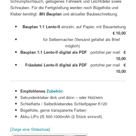
Schrumpfschlauch, gebogenes Fahrwerk und Leichträder sowie
Schrauben. Für die Fertigstellung werden noch Bügelfolie und
Kleber benötigt.
Mit
Bauplan
und aktueller Baubeschreibung.
Bauplan 1:1 Lento-II
einzeln, auf Papier, mit Bauanleitung
€ 10,00
für Selbermacher (Versand gefaltet als Brief
möglich)
Bauplan 1:1 Lento-II digital als PDF
portofrei per mail
€
10,00
Fräsdatei Lento-II digital als PDF
portofrei per mail
€
10,00
Empfohlenes
Zubehör
:
Sekundenkleber dick und dünn – oder Holzleim
Schleiflatte / Selbstklebendes Schleifpapier K120
Bügelfolie, gerne transparente Farben
Akku LiPo 2S 500-1000mAh (2 Stück sinnvoll)
[Zeige eine Slideshow]