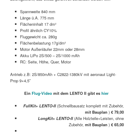
Spannweite 840 mm
Länge ü.A. 775 mm
Flächeninhalt 17 dm²
Profil ähnlich CY10%
Fluggewicht ca. 280g
Flächenbelastung 17g/dm²
Motor Außenläufer 22mm oder 28mm
Akku LiPo 2S/500 – 2S/1000 mAh
RC: Seite, Höhe, Quer, Motor
Antrieb z.B: 2S/850mAh + C2822-1380kV mit aeronaut Light-
Prop 9×4,5″
Ein
Flug-Video
mit dem LENTO II gibt es
hier
FullKit+ LENTO-II
(Schnellbausatz komplett mit Zubehör,
mit Bauplan
)
€ 79,00
LongKit+ LENTO-II
(Alle Holzteile+Leisten, ohne
Zubehör,
mit Bauplan
)
€ 65,00