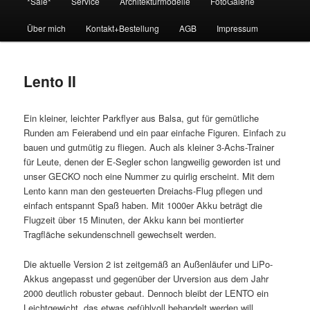
*Sale*
Service
Architekturmodelle
FotoGalerie
wechseln
Über mich
Kontakt+Bestellung
AGB
Impressum
Lento II
Ein kleiner, leichter Parkflyer aus Balsa, gut für gemütliche
Runden am Feierabend und ein paar einfache Figuren. Einfach zu
bauen und gutmütig zu fliegen. Auch als kleiner 3-Achs-Trainer
für Leute, denen der E-Segler schon langweilig geworden ist und
unser GECKO noch eine Nummer zu quirlig erscheint. Mit dem
Lento kann man den gesteuerten Dreiachs-Flug pflegen und
einfach entspannt Spaß haben. Mit 1000er Akku beträgt die
Flugzeit über 15 Minuten, der Akku kann bei montierter
Tragfläche sekundenschnell gewechselt werden.
Die aktuelle Version 2 ist zeitgemäß an Außenläufer und LiPo-
Akkus angepasst und gegenüber der Urversion aus dem Jahr
2000 deutlich robuster gebaut. Dennoch bleibt der LENTO ein
Leichtgewicht, das etwas gefühlvoll behandelt werden will.