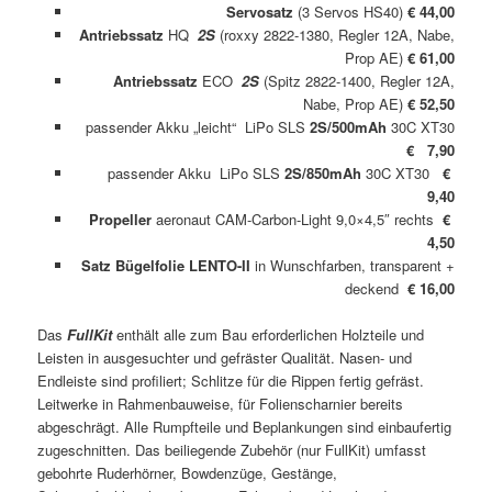
Servosatz
(3 Servos HS40)
€ 44,00
Antriebssatz
HQ
2S
(roxxy 2822-1380, Regler 12A, Nabe,
Prop AE)
€ 61,00
Antriebssatz
ECO
2S
(Spitz 2822-1400, Regler 12A,
Nabe, Prop AE)
€ 52,50
passender Akku „leicht“ LiPo SLS
2S/500mAh
30C XT30
€ 7,90
passender Akku LiPo SLS
2S/850mAh
30C XT30
€
9,40
Propeller
aeronaut CAM-Carbon-Light 9,0×4,5″ rechts
€
4,50
Satz Bügelfolie LENTO-II
in Wunschfarben, transparent +
deckend
€ 16,00
Das
FullKit
enthält alle zum Bau erforderlichen Holzteile und
Leisten in ausgesuchter und gefräster Qualität. Nasen- und
Endleiste sind profiliert; Schlitze für die Rippen fertig gefräst.
Leitwerke in Rahmenbauweise, für Folienscharnier bereits
abgeschrägt. Alle Rumpfteile und Beplankungen sind einbaufertig
zugeschnitten. Das beiliegende Zubehör (nur FullKit) umfasst
gebohrte Ruderhörner, Bowdenzüge, Gestänge,