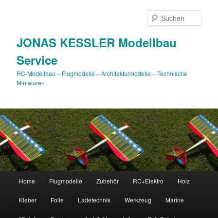
Such
JONAS KESSLER Modellbau
Service
RC-Modellbau – Flugmodelle – Architekturmodelle – Technische
Miniaturen
Hauptmenü
Home
Flugmodelle
Zubehör
RC+Elektro
Holz
Zum
Kleber
Folie
Ladetechnik
Werkzeug
Marine
Inhalt